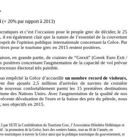
.
4
(+ 20% par rapport à 2013)
cratiques et c’est l’occasion pour le peuple grec de décider, le 25
 il est également clair que la nature de l’essentiel de la couverture
'esprit de l'opinion publique internationale concernant la Grèce. Par
ctives pour le tourisme grec en 2015 restent positives.
aison, en grande partie, de craintes de “Grexit” (Greek Euro Exit /
es positives concernant l'augmentation de la capacité de vol prévue
ocessus électoral très paisible.
pas empêché la Grèce d’accueillir
un nombre record de visiteurs,
être ajoutés 2,5 millions d'arrivées de navires de croisière
 de nouvea
u confortablement parmi les 15 premières destinations
risme des Nations Unies. Avec l'augmentation de la qualité de nos
 récente dévaluation de l'euro et la baisse des prix du pétrole, nous
 nos objectifs en 2015.
013 par SETE la Confédération du Tourisme Grec, l’Association Hôtelière Hellénique et
: la promotion de la Grèce, hors des sentiers battus, tout au fil de l’année, en
es touristiques à travers la Grèce ainsi que la politique touristique du gouvernement, et