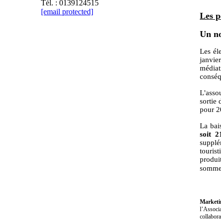
Tél. : 0139124515
[email protected]
Les p
Un no
Les él
janvier
médiati
conséqu
L'asso
sortie
pour 2
La bai
soit 2
supplé
touris
produit
sommes
Marketi
l’Associa
collabora