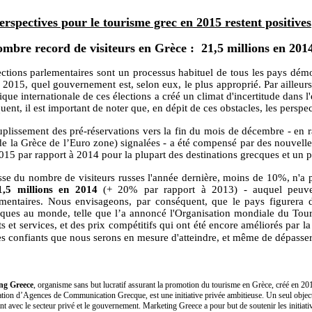
erspectives pour le tourisme grec en 2015 restent positives
mbre record de visiteurs en Grèce : 21,5 millions en 201
ections parlementaires sont un processus habituel de tous les pays démo
 2015, quel gouvernement est, selon eux, le plus approprié. Par ailleurs,
que internationale de ces élections a créé un climat d'incertitude dans l
ent, il est important de noter que, en dépit de ces obstacles, les perspe
uplissement des pré-réservations vers la fin du mois de décembre - en r
 de la Grèce de l’Euro zone) signalées - a été compensé par des nouvell
015 par rapport à 2014 pour la plupart des destinations grecques et un pr
sse du nombre de visiteurs russes l'année dernière, moins de 10%, n'a 
1,5 millions en 2014
(+ 20% par rapport à 2013) - auquel peuvent 
mentaires. Nous envisageons, par conséquent, que le pays figurera
tiques au monde, telle que l’a annoncé l'Organisation mondiale du Tou
s et services, et des prix compétitifs qui ont été encore améliorés par la
 confiants que nous serons en mesure d'atteindre, et même de dépasser,
ng Greece
, organisme sans but lucratif assurant la promotion du tourisme en Grèce, créé en 2
tion d’Agences de Communication Grecque, est une initiative privée ambitieuse. Un seul objectif 
nt avec le secteur privé et le gouvernement. Marketing Greece a pour but de soutenir les initiativ