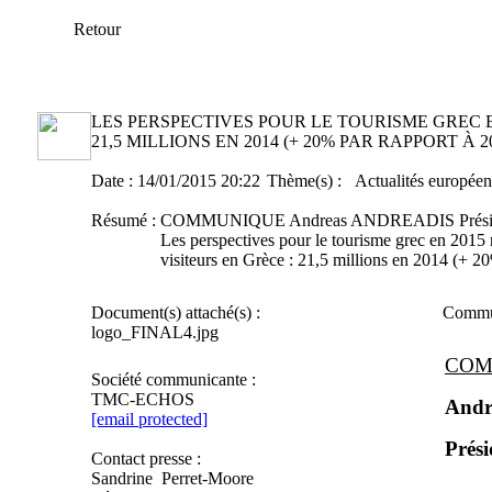
Retour
LES PERSPECTIVES POUR LE TOURISME GREC E
21,5 MILLIONS EN 2014 (+ 20% PAR RAPPORT À 2
Date :
14/01/2015 20:22
Thème(s) :
Actualités européen
Résumé :
COMMUNIQUE Andreas ANDREADIS Président 
Les perspectives pour le tourisme grec en 2015 
visiteurs en Grèce : 21,5 millions en 2014 (+ 2
Document(s) attaché(s) :
Commu
logo_FINAL4.jpg
COM
Société communicante :
TMC-ECHOS
And
[email protected]
Prési
Contact presse :
Sandrine Perret-Moore