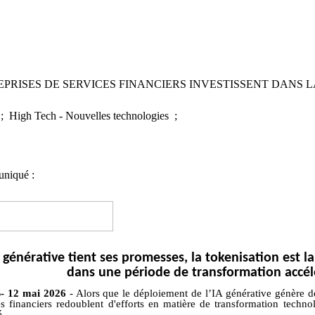
EPRISES DE SERVICES FINANCIERS INVESTISSENT DANS 
; High Tech - Nouvelles technologies ;
niqué :
A générative tient ses promesses,
la tokenisation est la
dans une période de transformation accél
- 12
m
ai
2026
-
Alors que le déploiement de l
’IA générative
génère
dé
es financiers redoublent d'efforts en matière de transformation techn
.