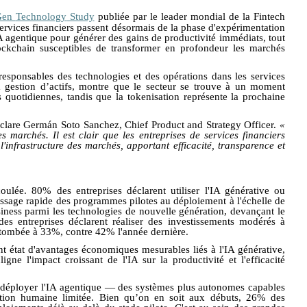
-Gen
Technology
Study
publiée par le leader mondial de la Fintech
services financiers passent désormais de la phase d'expérimentation
IA agentique pour générer des gains de productivité immédiats, tout
ockchain
susceptibles de transformer en profondeur les marchés
sponsables des technologies et des opérations dans les services
la gestion d’actifs, montre que le secteur se trouve à un moment
ns quotidiennes, tandis que la tokenisation représente la prochaine
éclare Germán Soto Sanchez, Chief Product and
Strategy
Officer.
«
des
marchés. Il est clair que les entreprises de services financiers
'infrastructure des marchés, apportant efficacité, transparence et
coulée.
80%
des entreprises déclarent utiliser l'IA générative ou
passage rapide des programmes pilotes au déploiement à l'échelle de
iness parmi les technologies de nouvelle génération, devan
çant
le
es entreprises déclarent réaliser des investissements modérés à
tombée à 33%, contre 42% l'année dernière.
ont état d'avantages économiques mesurables liés à l'IA générative,
ne l'impact croissant de l'IA sur la productivité et l'efficacité
à déployer l'IA agentique — des systèmes plus autonomes capables
ntion humaine limitée. Bien q
u’on en soit aux
débuts, 26% des