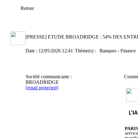
Retour
[PRESSE] ETUDE BROADRIDGE : 54% DES ENTR
Date :
12/05/2026 12:41
Thème(s) :
Banques - Finance 
Société communicante :
Commu
BROADRIDGE
[email protected]
L
’I
PARIS
servic
marché