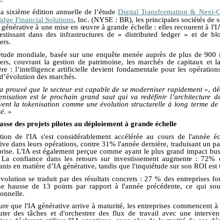
la sixième édition annuelle de l
’étude
Digital Transformation & Next
idge Financial Solutions
, Inc.
(NYSE : BR),
l
es principales sociétés de 
A générative à une mise en œuvre à grande échelle
: elles recourent
à l'
estissant dans des infrastructures de
«
distributed
ledger
»
et de
bl
ers.
étude mondiale,
basée sur une enquête menée auprès de plus de 900 re
iers, couvrant la gestion de patrimoine, les marchés de capitaux et 
ère : l’intelligence artificielle devient fondamentale pour les opératio
d’évolution des marchés.
 a prouvé que le secteur est capable de se moderniser rapidement »
, d
enisation est le prochain grand saut qui va
redéfinir l’architecture 
vent la tokenisation comme une évolution structurelle à long terme de l
té. »
asse des projets pilotes au déploiement à grande échelle
tion de l'IA s'est considérablement accélérée au cours de l'année é
tive dans leurs opérations, contre 31% l'année dernière, traduisant un 
eprise. L'IA est également perçue comme ayant le plus grand impact bus
.
L
a confiance dans les retours sur investissement
augmente
:
72% d
ants en matière d
’
IA générative
, tandis que l'inquiétude
sur son
ROI est 
évolution se traduit par des résultats concrets : 27 % des entreprises f
ne hausse de 13 points par rapport à l'année précédente, ce qui soulig
ionnelle
.
re que l'IA générative arrive à maturité, les entreprises commencent 
uter des tâches et d'orchestrer des flux de travail avec une interve