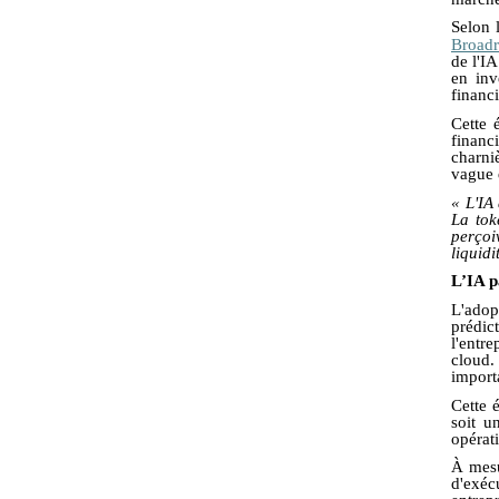
Selon 
Broadr
de l'I
en inv
financi
Cette 
financ
charni
vague 
« L'IA
La tok
perçoi
liquidi
L’IA p
L'adop
prédic
l'entr
cloud
import
Cette 
soit u
opérat
À mesu
d'exéc