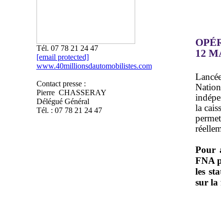
OPÉR
Tél. 07 78 21 24 47
12 M
[email protected]
www.40millionsdautomobilistes.com
Lancée
Contact presse :
Nation
Pierre CHASSERAY
indépe
Délégué Général
la cais
Tél. : 07 78 21 24 47
perme
réelle
Pour a
FNA pu
les st
sur la