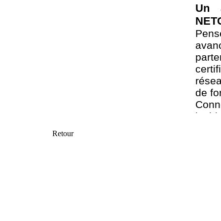
Un 
NET
Pens
avan
part
certi
rése
de fo
Conn
inci
fiabil
Retour
Un a
tech
Dest
Prov
intég
Conn