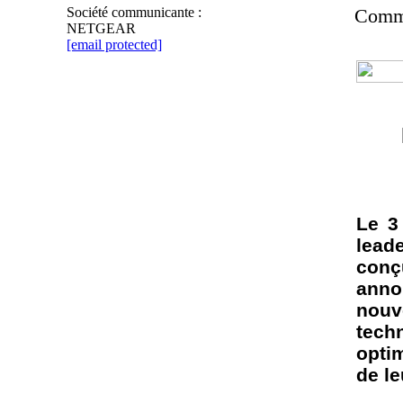
Société communicante :
Comm
NETGEAR
[email protected]
Le
3
lead
conç
ann
nouv
tech
optim
de
le