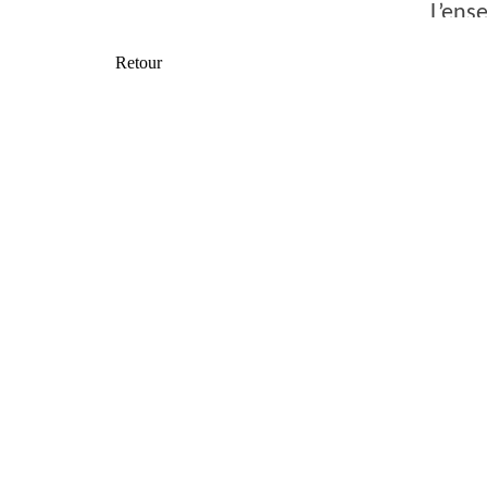
L’ens
1975)
Retour
Une S
renco
prier 
sentie
dialo
à la f
conte
cesse
Jacqu
Saint-
publi
spirit