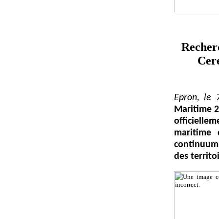
Recherc
Cer
Epron
, le
Maritime
2
officiellem
m
aritime
continuu
des territo