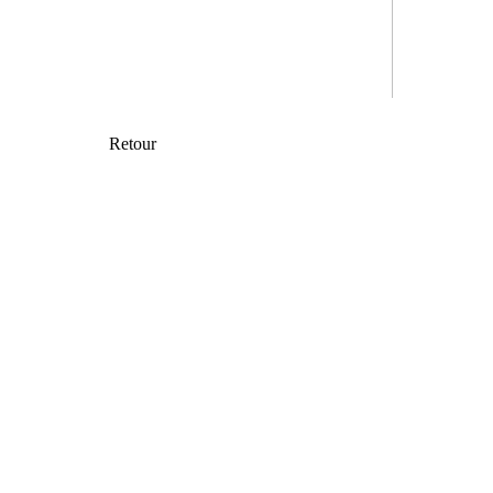
Retour
Jérôme 
Dupray
,
Ingénie
Un partena