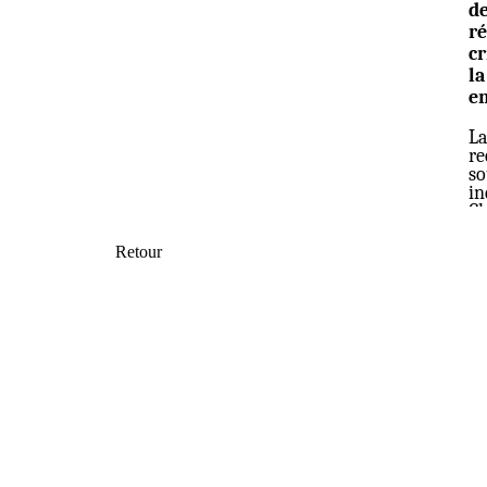
de
r
cr
l
en
La
re
so
in
Ch
di
et
Retour
Pr
Té
De
en
As
ut
té
sc
ch