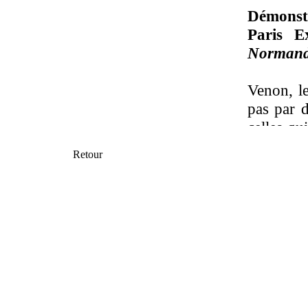
D
émonst
Paris E
Norman
Venon,
l
pas par 
celles qu
à l’inten
Retour
Latitude
autonome
majorit
lourd
.
Dans les
dépassen
recrutem