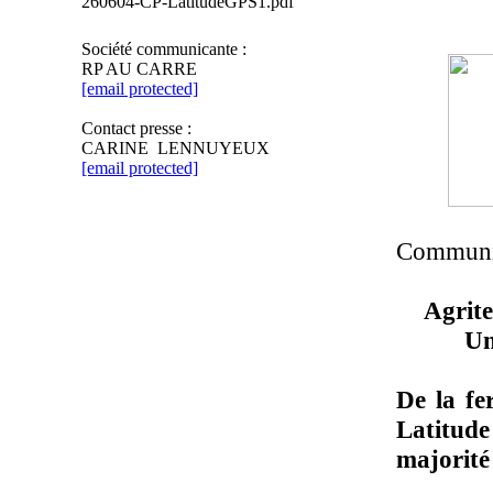
260604-CP-LatitudeGPS1.pdf
Société communicante :
RP AU CARRE
[email protected]
Contact presse :
CARINE LENNUYEUX
[email protected]
Communiq
Agrit
Un
De la fe
Latitude
majorité