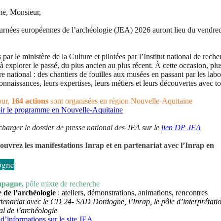
e, Monsieur,
urnées européennes de l’archéologie (JEA) 2026 auront lieu du vendredi
s par le ministère de la Culture et
pilotées par l’Institut national de rech
à explorer le
passé, du plus ancien au plus récent. À cette
occasion, plu
re
national
: des chantiers de fouilles aux
musées en passant par les labo
connaissances, leurs
expertises, leurs métiers et leurs découvertes
avec t
our,
164 actions
sont organisées en région Nouvelle-Aquitaine
ir le programme en Nouvelle-Aquitaine
écharger
le
dossier de presse national des JEA sur le
lien DP JEA
ouvrez les manifestations
Inrap et
en partenariat avec
l’Inrap en
ogne
mpagne,
pôle mixte de recherche
e de l’archéologie
: ateliers, démonstrations, animations, rencontres
tenariat avec le CD 24- SAD Dordogne, l’Inrap, le pôle d’interprétation 
al de l’archéologie
d’informations sur le si
te JEA