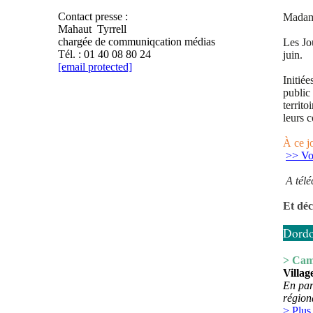
Contact presse :
Madam
Mahaut Tyrrell
chargée de communiqcation médias
Les Jo
Tél. : 01 40 08 80 24
juin.
[email protected]
Initiée
public 
territoi
leurs 
À ce j
>> Vo
A
tél
Et déc
Dord
> Ca
Villag
En par
région
> Plus 