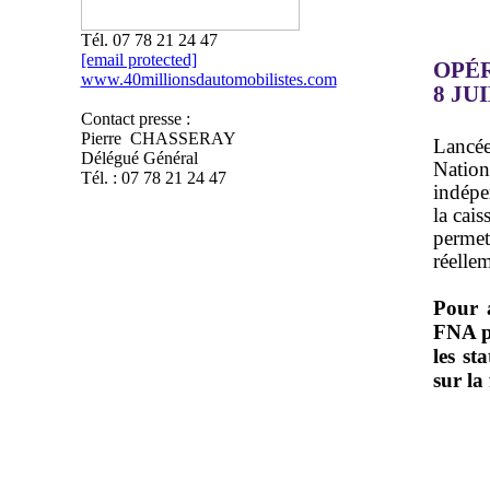
Tél. 07 78 21 24 47
[email protected]
OPÉR
www.40millionsdautomobilistes.com
8 JU
Contact presse :
Pierre CHASSERAY
Lancée
Délégué Général
Nation
Tél. : 07 78 21 24 47
indépe
la cais
perme
réelle
Pour a
FNA pu
les st
sur la